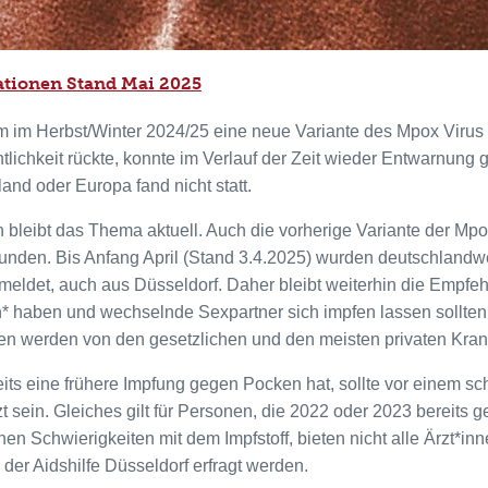
ationen Stand Mai 2025
im Herbst/Winter 2024/25 eine neue Variante des Mpox Virus (K
ntlichkeit rückte, konnte im Verlauf der Zeit wieder Entwarnun
and oder Europa fand nicht statt.
bleibt das Thema aktuell. Auch die vorherige Variante der Mpox 
nden. Bis Anfang April (Stand 3.4.2025) wurden deutschlandwei
meldet, auch aus Düsseldorf. Daher bleibt weiterhin die Empfe
 haben und wechselnde Sexpartner sich impfen lassen sollten.
ten werden von den gesetzlichen und den meisten privaten K
its eine frühere Impfung gegen Pocken hat, sollte vor einem sch
t sein. Gleiches gilt für Personen, die 2022 oder 2023 bereits
chen Schwierigkeiten mit dem Impfstoff, bieten nicht alle Ärzt*i
 der Aidshilfe Düsseldorf erfragt werden.