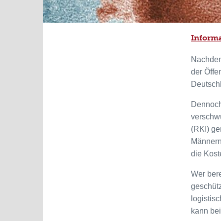
Inform
Nachdem 
der Öffe
Deutschl
Dennoch 
verschwu
(RKI) ge
Männern*
die Kos
Wer bere
geschütz
logistis
kann bei