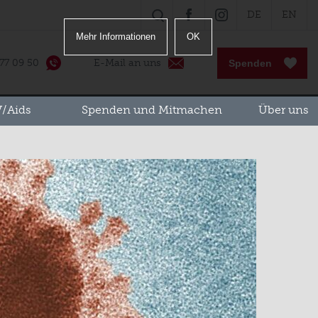
DE
EN
SUCHE
FACEBOOK
INSTAGRAM
Mehr Informationen
OK
 77 09 50
E-Mail an uns
Spenden
/Aids
Spenden und Mitmachen
Über uns