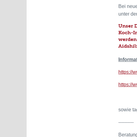
Bei neue
unter de
Unser D
Koch-In
werden.
Aidshil
Informa
https://
https://
sowie ta
----------
Beratung