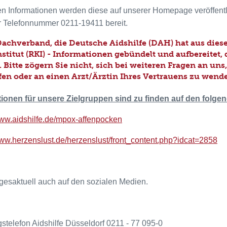
n Informationen werden diese auf unserer Homepage veröffentli
r Telefonnummer 0211-19411 bereit.
achverband, die Deutsche Aidshilfe (DAH) hat aus die
stitut (RKI) - Informationen gebündelt und aufbereitet, 
 Bitte zögern Sie nicht, sich bei weiteren Fragen an un
fen oder an einen Arzt/Ärztin Ihres Vertrauens zu wend
tionen für unsere Zielgruppen sind zu finden auf den folg
www.aidshilfe.de/mpox-affenpocken
www.herzenslust.de/herzenslust/front_content.php?idcat=2858
gesaktuell auch auf den sozialen Medien.
stelefon Aidshilfe Düsseldorf 0211 - 77 095-0