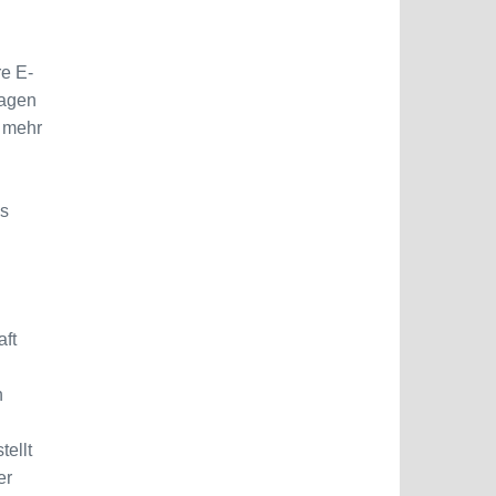
re E-
ragen
 mehr
es
aft
n
tellt
er