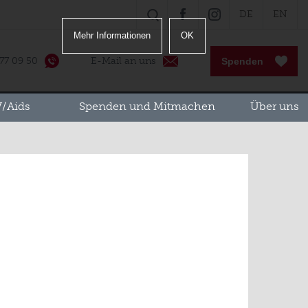
DE
EN
SUCHE
FACEBOOK
INSTAGRAM
Mehr Informationen
OK
 77 09 50
E-Mail an uns
Spenden
/Aids
Spenden und Mitmachen
Über uns