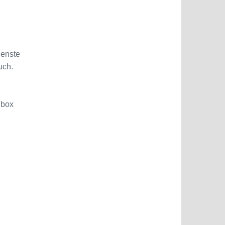
ienste
uch.
gbox