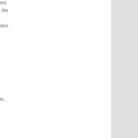
res
 die
nden
ie,