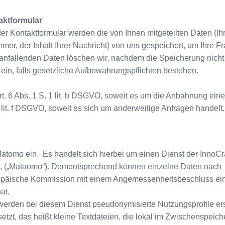
aktformular
er Kontaktformular werden die von Ihnen mitgeteilten Daten (Ih
mer, der Inhalt Ihrer Nachricht) von uns gespeichert, um Ihre F
nfallenden Daten löschen wir, nachdem die Speicherung nicht
g ein, falls gesetzliche Aufbewahrungspflichten bestehen.
t. 6 Abs. 1 S. 1 lit. b DSGVO, soweit es um die Anbahnung ein
1 lit. f DSGVO, soweit es sich um anderweitige Anfragen handelt.
tomo ein. Es handelt sich hierbei um einen Dienst der InnoCr
and, („Mataomo“). Dementsprechend können einzelne Daten nach
uropäische Kommission mit einem Angemessenheitsbeschluss ei
at.
werden bei diesem Dienst pseudonymisierte Nutzungsprofile ers
tzt, das heißt kleine Textdateien, die lokal im Zwischenspeich