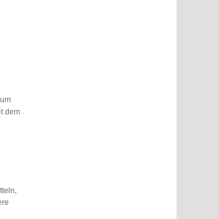
zum
it dem
teln,
ere