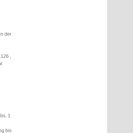
in der
.126 ,
t
bs. 1
ng bis