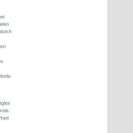
ner
deten
 durch
men
ie
ebsite
igtes
nste.
rheit