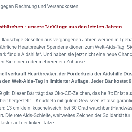
 gegen Rechnung und Versandkosten.
stbärchen - unsere Lieblinge aus den letzten Jahren
 flauschige Gesellen aus vergangenen Jahren werben mit geball
e jährliche Heartbreaker Spendenaktionen zum Welt-Aids-Tag. S
ark für die Aidshilfe“. Und haben sie jetzt nicht eine neue Chanc
en Sie einem oder mehrerer ein Zuhause.
nell verkauft Heartbreaker, der Förderkreis der Aidshilfe Dü
den Welt-Aids-Tag in limitierter Auflage. Jeder Bär kostet 9
9 gilt: Dieser Bär trägt das Öko-CE-Zeichen, das heißt: Er ist 
beit hergestellt – Knuddeln mit gutem Gewissen ist also garanti
n: 13 cm klein, kuschelweich, bei 30 Grad waschbar (Handwäsc
rt. Die rote Aids-Schleife, weltweites Zeichen der Solidarität fü
laster auf der linken Tatze.