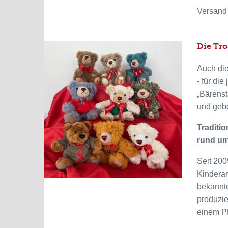
Versand
Die Tro
Auch die
- für di
„Bärenst
und geb
Traditio
rund um 
Seit 200
Kinderar
bekannte
produzie
einem Pf