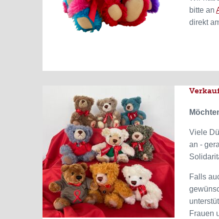
bitte an
direkt a
Verkauf
Möchten
Viele D
an - ger
Solidari
Falls au
gewünsch
unterstü
Frauen u