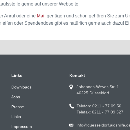
kaufsstelle gerne auf unserer Webseite.
er Anruf oder eine
Mail
genügen und schon gehören Sie zum Unter
leifen oder Spendendose gibt es natürlich gerne auch dazu! E
Links
Kontakt
Johannes-Weyer-Str. 1
Downloads
40225 Düsseldorf
Jobs
Telefon: 0211 - 77 09 50
Presse
Telefax: 0211 - 77 09 527
Links
info@duesseldorf.aidshilfe.d
Impressum