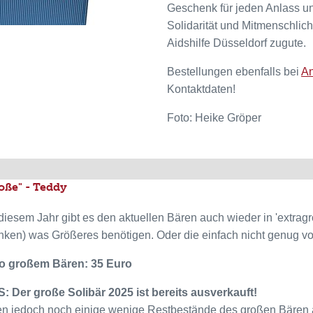
Geschenk für jeden Anlass un
Solidarität und Mitmenschlic
Aidshilfe Düsseldorf zugute.
Bestellungen ebenfalls bei
An
Kontaktdaten!
Foto: Heike Gröper
oße" - Teddy
diesem Jahr gibt es den aktuellen Bären auch wieder in 'extragro
nken) was Größeres benötigen. Oder die einfach nicht genug
ro großem Bären: 35 Euro
: Der große Solibär 2025 ist bereits ausverkauft!
n jedoch noch einige wenige Restbestände des großen Bären a