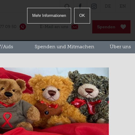
DE
EN
SUCHE
FACEBOOK
INSTAGRAM
Mehr Informationen
OK
 77 09 50
E-Mail an uns
Spenden
/Aids
Spenden und Mitmachen
Über uns