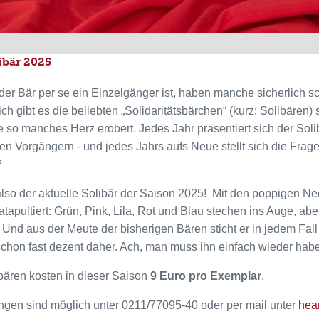
ibär 2025
er Bär per se ein Einzelgänger ist, haben manche sicherlich 
ich gibt es die beliebten „Solidaritätsbärchen“ (kurz: Solibären)
e so manches Herz erobert. Jedes Jahr präsentiert sich der So
en Vorgängern - und jedes Jahrs aufs Neue stellt sich die Frage
?
 also der aktuelle Solibär der Saison 2025! Mit den poppigen Ne
atapultiert: Grün, Pink, Lila, Rot und Blau stechen ins Auge, a
Und aus der Meute der bisherigen Bären sticht er in jedem Fall
chon fast dezent daher. Ach, man muss ihn einfach wieder hab
bären kosten in dieser Saison
9 Euro pro Exemplar
.
ngen sind möglich unter 0211/77095-40 oder per mail unter
hea