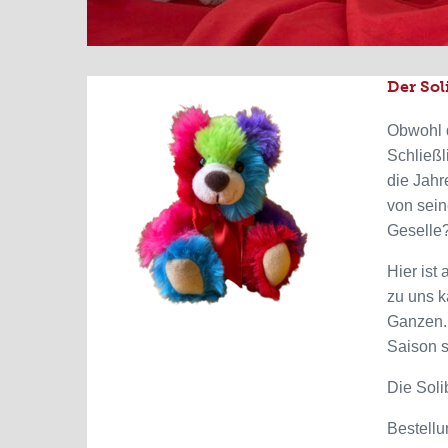
Der Sol
Obwohl d
Schließl
die Jahr
von sein
Geselle
Hier ist
zu uns k
Ganzen. 
Saison s
Die Soli
Bestellu