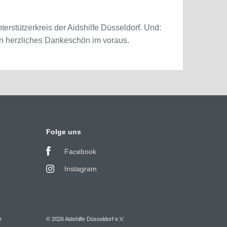
stützerkreis der Aidshilfe Düsseldorf. Und:
in herzliches Dankeschön im voraus.
Folge uns
Facebook
Instagram
e
© 2026 Aidshilfe Düsseldorf e.V.