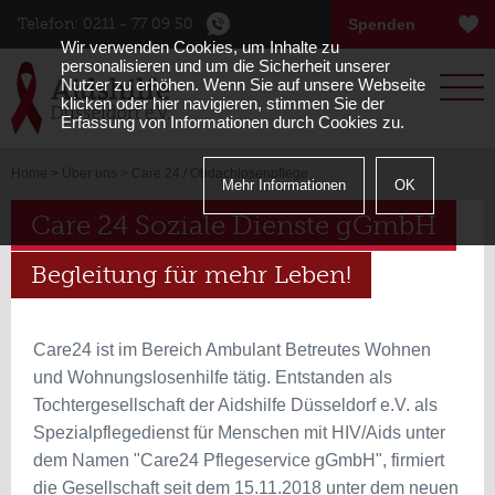
Telefon: 0211 - 77 09 50
Spenden
Wir verwenden Cookies, um Inhalte zu
Menu
personalisieren und um die Sicherheit unserer
Nutzer zu erhöhen. Wenn Sie auf unsere Webseite
klicken oder hier navigieren, stimmen Sie der
Erfassung von Informationen durch Cookies zu.
Home
>
Über uns
> Care 24 / Obdachlosenpflege
Mehr Informationen
OK
Care 24 Soziale Dienste gGmbH
Begleitung für mehr Leben!
Care24 ist im Bereich Ambulant Betreutes Wohnen
und Wohnungslosenhilfe tätig. Entstanden als
Tochtergesellschaft der Aidshilfe Düsseldorf e.V. als
Spezialpflegedienst für Menschen mit HIV/Aids unter
dem Namen "Care24 Pflegeservice gGmbH", firmiert
die Gesellschaft seit dem 15.11.2018 unter dem neuen