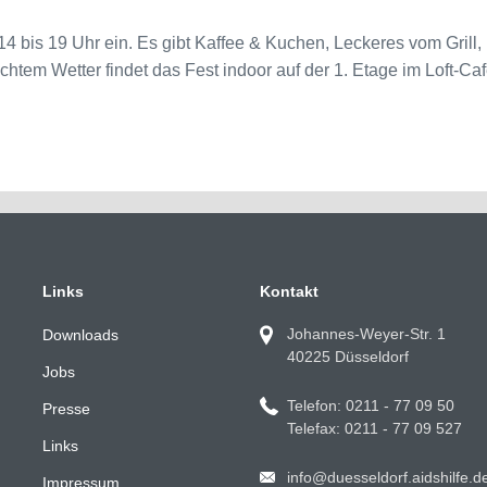
4 bis 19 Uhr ein. Es gibt Kaffee & Kuchen, Leckeres vom Grill,
tem Wetter findet das Fest indoor auf der 1. Etage im Loft-Café
Links
Kontakt
Johannes-Weyer-Str. 1
Downloads
40225 Düsseldorf
Jobs
Telefon: 0211 - 77 09 50
Presse
Telefax: 0211 - 77 09 527
Links
info@duesseldorf.aidshilfe.d
Impressum