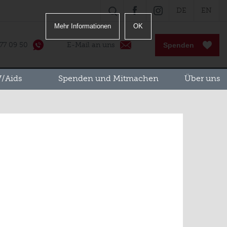
DE
EN
SUCHE
FACEBOOK
INSTAGRAM
Mehr Informationen
OK
 77 09 50
E-Mail an uns
Spenden
/Aids
Spenden und Mitmachen
Über uns