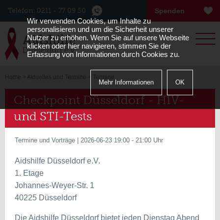
Telefon: 0211 - 77 09 50
Spenden
Wir verwenden Cookies, um Inhalte zu
Menu
personalisieren und um die Sicherheit unserer
Nutzer zu erhöhen. Wenn Sie auf unsere Webseite
klicken oder hier navigieren, stimmen Sie der
Erfassung von Informationen durch Cookies zu.
Home
>
Aktuelles und Termine
> Termine
Mehr Informationen
OK
Checkpoint Düsseldorf - HIV-
und STI-Tests
Termine und Vorträge | 2026-06-23 19:00 - 21:00 Uhr
Aidshilfe Düsseldorf e.V.
1. Etage
Johannes-Weyer-Str. 1
40225 Düsseldorf
Die Aidshilfe Düsseldorf bietet jeden Dienstag Abend